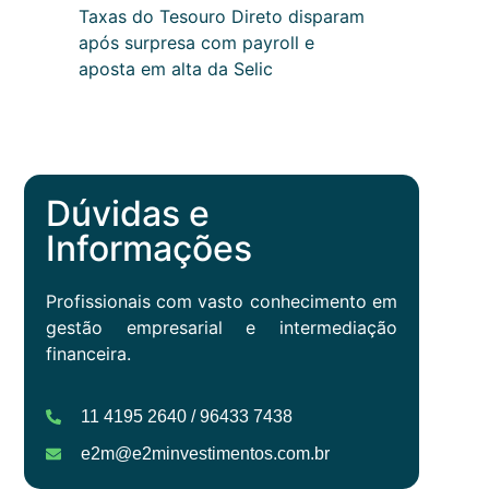
Taxas do Tesouro Direto disparam
após surpresa com payroll e
aposta em alta da Selic
Dúvidas e
Informações
Profissionais com vasto conhecimento em
gestão empresarial e intermediação
financeira.
11 4195 2640 / 96433 7438
e2m@e2minvestimentos.com.br