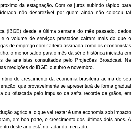
o próximo da estagnação. Com os juros subindo rápido para
siderada não desprezível por quem ainda não colocou tal
ística (IBGE) desde a última semana do mês passado, dados
 e o volume de serviços prestados caíram mais do que o
agas de emprego com carteira assinada como os economistas
alho, o menor saldo para o mês da série histórica iniciada em
as de analistas consultados pelo Projeções Broadcast. Na
duas medições do IBGE: outubro e novembro.
o ritmo de crescimento da economia brasileira acima de seu
eleração, que provavelmente se apresentará de forma gradual
da ou ofuscada pelo impulso da safra recorde de grãos, em
dução agrícola, o que vai restar é uma economia sob impacto
taram, em boa parte, o crescimento dos últimos dois anos. A
mento deste ano está no radar do mercado.